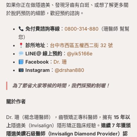
如果你正在做隱適美、發現牙齒有白斑、或想了解更多關
於脫鈣預防的細節，歡迎預約諮詢。
免付費諮詢專線
：
0800-314-880
（珊醫師 幫幫
您）
診所地址
：
台中市西區五權西二街 32 號
LINE@ 線上預約
：
@yik5166e
Facebook
：
Dr. 珊
Instagram
：
@drshan880
為了節省大家等候的時間，我們採預約制喔！
關於作者
Dr. 珊（楊念珊醫師），齒顎矯正專科醫師，擁有
15 年以
上
隱適美（Invisalign）隱形矯正臨床經驗。
連續 7 年獲頒
隱適美鑽石級醫師（Invisalign Diamond Provider）認