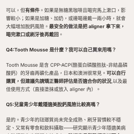
可以，但
有條件
。如果是無糖黑咖啡且喝完馬上漱口，影
響較小；如果是加糖、加奶，或邊喝邊戴一兩小時，就會
大幅增加脫鈣風險。
最安全的做法是把 aligner 拿下來，
喝完漱口或刷牙後再戴回
。
Q4:Tooth Mousse 是什麼？我可以自己買來用嗎？
Tooth Mousse 是含 CPP-ACP(酪蛋白磷酸胜肽-非結晶磷
酸鈣）的牙齒再礦化產品，日本和澳洲很常見。
可以自行
購買，但建議先請矯正醫師評估是否適合你的狀況
,以及最
佳使用方式（直接塗抹或放入 aligner 內）。
Q5:兒童青少年戴隱適美脫鈣風險比較高嗎？
是的。青少年的琺瑯質尚未完全成熟、刷牙習慣較不穩
定、又常有零食和飲料攝取——研究顯示青少年隱適美病