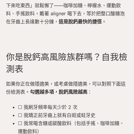
下來吃東西」就鬆懈了——咖啡加糖、檸檬水、運動飲
料、手搖飲料，戴著 aligner 喝下去，等於把整口酸糖泡
在牙齒上長達數十分鐘，
這是脫鈣最快的捷徑
。
你是脫鈣高風險族群嗎？自我檢
測表
如果你正在做隱適美，或考慮做隱適美，可以對照下面這
份檢測表。
勾選越多項，脫鈣風險越高
：
☐ 我刷牙頻率每天少於 2 次
☐ 我矯正前牙齒上就有白斑或蛀牙史
☐ 我常喝含糖或碳酸飲料（包括手搖、咖啡加糖、
運動飲料）