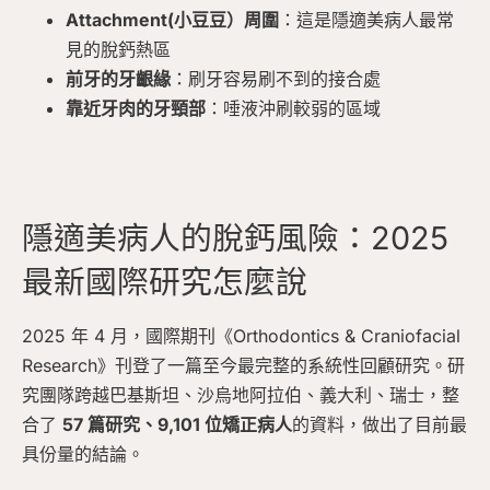
Attachment(小豆豆）周圍
：這是隱適美病人最常
見的脫鈣熱區
前牙的牙齦緣
：刷牙容易刷不到的接合處
靠近牙肉的牙頸部
：唾液沖刷較弱的區域
隱適美病人的脫鈣風險：2025
最新國際研究怎麼說
2025 年 4 月，國際期刊《Orthodontics & Craniofacial
Research》刊登了一篇至今最完整的系統性回顧研究。研
究團隊跨越巴基斯坦、沙烏地阿拉伯、義大利、瑞士，整
合了
57 篇研究、9,101 位矯正病人
的資料，做出了目前最
具份量的結論。