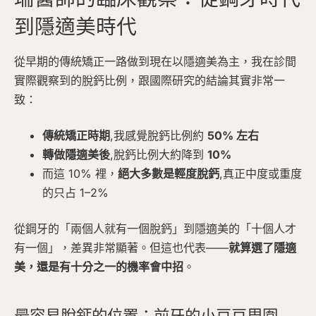
到隱適美時代
從早期的傳統矯正一路做到現在以隱適美為主，我在診間
實際觀察到的脫鈣比例，跟國際研究的結論其實非常一
致：
傳統矯正時期
,我感覺脫鈣比例約
50% 左右
轉做隱適美後
,脫鈣比例大約降到
10%
而這 10% 裡，
絕大多數是輕度脫鈣
,真正中度或重度
的只占 1–2%
從鋼牙的「兩個人就有一個脫鈣」到隱適美的「十個人才
有一個」，差異非常顯著。但這也代表——
就算選了隱適
美，還是有十分之一的機率會中招
。
最容易脫鈣的位置：前牙的小豆豆周圍