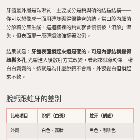
牙齒最外層是琺瑯質，主要成分是鈣與磷的結晶結構——
你可以想像成一面用磚塊砌得很整齊的牆。當口腔內細菌
分解糖分產生酸，這道牆裡的鈣質就會慢慢被「溶解」流
失，但表面那一層磚還勉強撐著沒倒。
結果就是：
牙齒表面摸起來還是硬的，可是內部結構變得
疏鬆多孔
,光線進入後散射方式改變，看起來就像粉筆一樣
白白霧霧的。這就是為什麼脫鈣不會痛、外觀變白但摸起
來不軟。
脫鈣跟蛀牙的差別
比較項目
脫鈣（白斑）
蛀牙（齲齒）
外觀
白色、霧狀
黑色、咖啡色