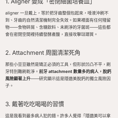
1. Aligner 變成「密閉細菌培養皿」
aligner 一旦戴上，等於把牙齒整個包起來，唾液沖刷不
到、牙齒的自然清潔機制完全失效。如果裡面有任何殘留
物——食物碎屑、含糖飲料、未刷淨的牙菌斑——這些都
會在密閉空間裡持續發酵產酸，直接攻擊琺瑯質。
2. Attachment 周圍清潔死角
那些小豆豆雖然是矯正必須的工具，但形狀凹凸不平，刷
牙特別難刷乾淨。
前牙 attachment 數量多的病人，脫鈣
風險顯著上升
——研究顯示這是隱適美脫鈣的獨立風險因
子。
3. 戴著吃吃喝喝的習慣
這是我看到最多病人犯的錯。許多人覺得「隱適美可以拿