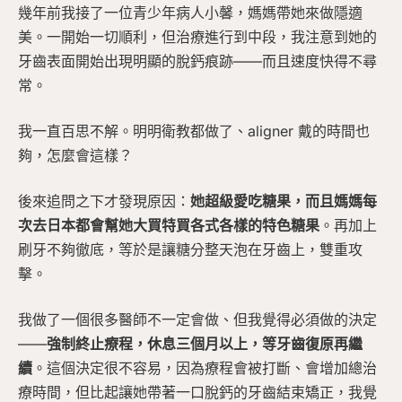
幾年前我接了一位青少年病人小馨，媽媽帶她來做隱適
美。一開始一切順利，但治療進行到中段，我注意到她的
牙齒表面開始出現明顯的脫鈣痕跡——而且速度快得不尋
常。
我一直百思不解。明明衛教都做了、aligner 戴的時間也
夠，怎麼會這樣？
後來追問之下才發現原因：
她超級愛吃糖果，而且媽媽每
次去日本都會幫她大買特買各式各樣的特色糖果
。再加上
刷牙不夠徹底，等於是讓糖分整天泡在牙齒上，雙重攻
擊。
我做了一個很多醫師不一定會做、但我覺得必須做的決定
——
強制終止療程，休息三個月以上，等牙齒復原再繼
續
。這個決定很不容易，因為療程會被打斷、會增加總治
療時間，但比起讓她帶著一口脫鈣的牙齒結束矯正，我覺