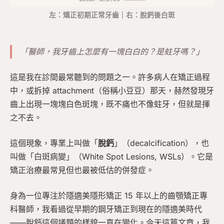
左：矯正初期正常牙齒｜右：脫鈣後白斑
「醫師，我牙齒上怎麼有一塊白白的？是蛀牙嗎？」
這是我在診間最常聽到的問題之一。許多病人在矯正過程
中，或拆掉 attachment（俗稱小豆豆）那天，赫然發現牙
齒上出現一塊塊白色斑塊，既不痛也不像蛀牙，但就是揮
之不去。
這個現象，專業上叫做「
脫鈣
」（decalcification），也
叫做「白斑病變」（White Spot Lesions, WSLs）。它是
矯正治療最常見但也最被低估的併發症。
身為一位專注於隱適美隱形矯正 15 年以上的齒顎矯正專
科醫師，我看過從早期的鋼牙矯正到現在的隱適美時代
——脫鈣這個議題的樣貌一直在變化。今天這篇文章，我