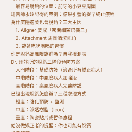
最容易脫鈣的位置：前牙的小豆豆周圍
珊醫師永遠記得的案例：糖果引發的提早終止療程
為什麼隱適美也會脫鈣？三大主因
1. Aligner 變成「密閉細菌培養皿」
2. Attachment 周圍清潔死角
3. 戴著吃吃喝喝的習慣
你是脫鈣高風險族群嗎？自我檢測表
Dr. 珊診所的脫鈣三階段預防方案
入門階段：基礎防護（適合所有矯正病人）
中階階段：中風險病人加強版
高階階段：高風險病人完整防護
已經出現脫鈣怎麼辦？三種處理方式
輕度：強化預防 + 監測
中度：滲透樹脂（Icon）
重度：陶瓷貼片或暫停療程
給沒做矯正者的提醒：你也可能有脫鈣