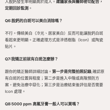
人脫鈣發生率明顯高於成人。
建議家長與醫師密切配合，
定期回診監測
。
Q6:脫鈣的白斑可以美白消除嗎？
不行。傳統美白（冷光、居家美白）反而可能讓脫鈣白斑
看起來更明顯。正確處理方式是滲透樹脂（Icon）或陶瓷
貼片。
Q7:我矯正前就有白斑怎麼辦？
跟你的矯正醫師詳細討論。
第一步是完整拍照記錄
,確認原
有白斑的位置與程度；第二步是進入中階或高階預防方
案，避免治療中惡化；第三步是治療結束後評估是否需要
Icon 處理。
Q8:5000 ppm 高氟牙膏一般人可以買嗎？