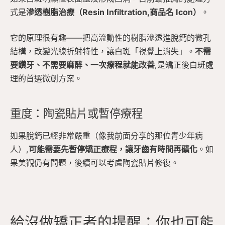
式是
滲透樹脂治療（Resin Infiltration,商品名 Icon）
。
它的原理很有趣——把高流動性的樹脂滲透進脫鈣的微孔
結構，改變光線折射特性，讓白斑「視覺上消失」。
不需
要鑽牙、不需要麻醉、一次療程就能改善
,是矯正後白斑處
理的首選微創方案。
重度：陶瓷貼片或暫停療程
如果脫鈣已經非常嚴重（像我前面分享的那位青少年病
人）,
可能需要先暫停矯正療程，讓牙齒有時間再礦化
。如
果美觀仍有問題，後續可以考慮陶瓷貼片修復。
給沒做矯正者的提醒：你也可能