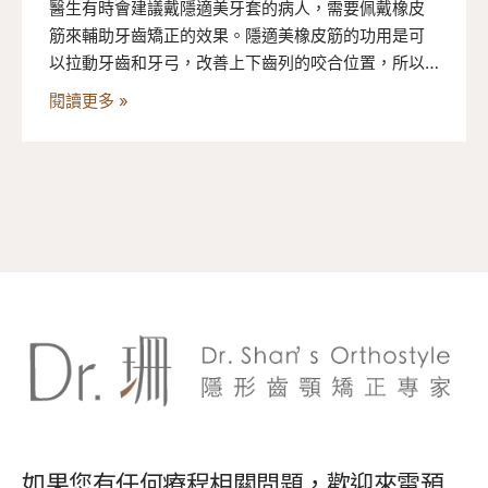
醫生有時會建議戴隱適美牙套的病人，需要佩戴橡皮
筋來輔助牙齒矯正的效果。隱適美橡皮筋的功用是可
以拉動牙齒和牙弓，改善上下齒列的咬合位置，所以
珊醫師提醒大家，當你要換下一副牙套時，一定要先
閱讀更多 »
檢查透明牙套上是否有”紐扣洞”才能戴上，否則鈕扣
會被撞掉喔！
如果您有任何療程相關問題，歡迎來電預