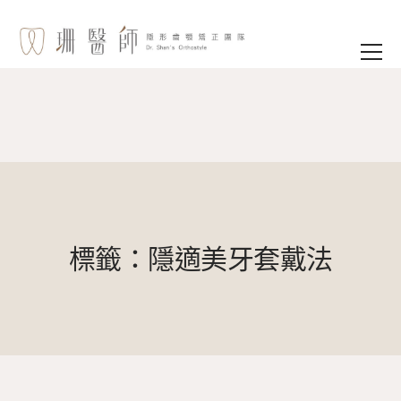
標籤：隱適美牙套戴法