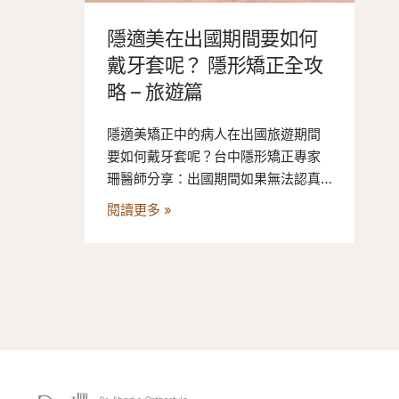
隱適美在出國期間要如何
戴牙套呢？ 隱形矯正全攻
略 – 旅遊篇
隱適美矯正中的病人在出國旅遊期間
要如何戴牙套呢？台中隱形矯正專家
珊醫師分享：出國期間如果無法認真
戴牙套，請不要換牙套，並且至少睡
閱讀更多 »
覺時候戴著！回國後再按照我們所規
定的時間認真多戴幾天才能換一下ㄧ
副喔！