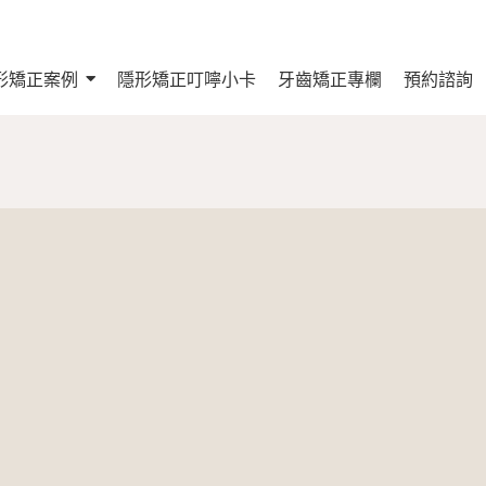
形矯正案例
隱形矯正叮嚀小卡
牙齒矯正專欄
預約諮詢