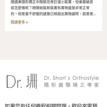
隱適美隱形矯正中剛裝完骨釘或小裝置，怕會磨破皮
該怎麼做呢？剛開始裝新裝置有異物感是非常正常
的，但是當不舒服的感覺已經超出異物感時，就是使
用隱適美齒蠟的黃金時機！牙齒軟蠟看似不起眼其實
閱讀更多 »
大有用處，台中隱適美推薦牙醫-Dr.珊為大家說明隱適
美齒蠟的使用方式，把握重點從此跟痛痛說掰掰！
如果您有任何療程相關問題，歡迎來電預