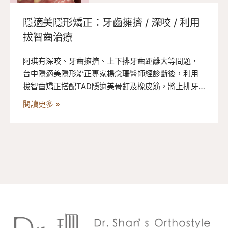
隱適美隱形矯正：牙齒擁擠 / 深咬 / 利用
拔智齒治療
阿琪有深咬、牙齒擁擠、上下排牙齒距離大等問題，
台中隱適美隱形矯正專家楊念珊醫師經診斷後，利用
拔智齒矯正搭配TAD隱適美骨釘及橡皮筋，將上排牙
齒往後退並讓上唇退至美觀線內，大概兩年的時間完
閱讀更多 »
成深咬矯正。牙齒矯正後臉型輪廓明顯改善，看上去
年輕許多，整個氣息都不一樣了呢！快來看看阿琪的
隱適美矯正過程！