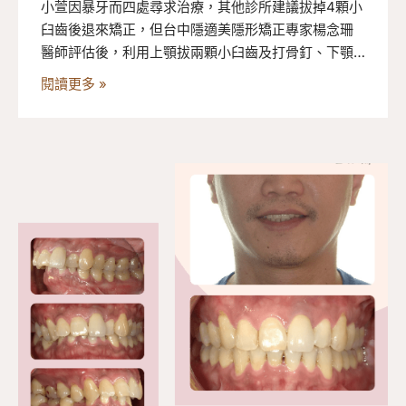
小萱因暴牙而四處尋求治療，其他診所建議拔掉4顆小
臼齒後退來矯正，但台中隱適美隱形矯正專家楊念珊
醫師評估後，利用上顎拔兩顆小臼齒及打骨釘、下顎
拔智齒的方式來矯正，爭取拔最少的牙齒達到最佳效
閱讀更多 »
果。配合度高的小萱每天認真戴牙套，三年多順利完
成骨暴矯正，臉型也變得更漂亮了！