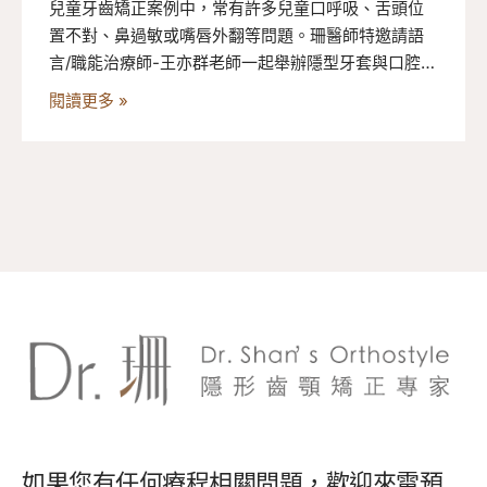
兒童牙齒矯正案例中，常有許多兒童口呼吸、舌頭位
置不對、鼻過敏或嘴唇外翻等問題。珊醫師特邀請語
言/職能治療師-王亦群老師一起舉辦隱型牙套與口腔肌
功能訓練聯合講座，剖析兒童口呼吸、吞嚥困難、舌
閱讀更多 »
功能異常等問題，讓大家更了解口腔肌肉訓練的重要
性。
如果您有任何療程相關問題，歡迎來電預