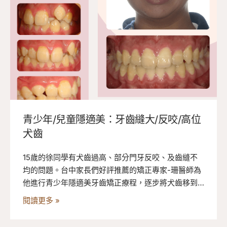
青少年/兒童隱適美：牙齒縫大/反咬/高位
犬齒
15歲的徐同學有犬齒過高、部分門牙反咬、及齒縫不
均的問題。台中家長們好評推薦的矯正專家-珊醫師為
他進行青少年隱適美牙齒矯正療程，逐步將犬齒移到
正確位置並改善反咬與牙齒縫隙。
閱讀更多 »