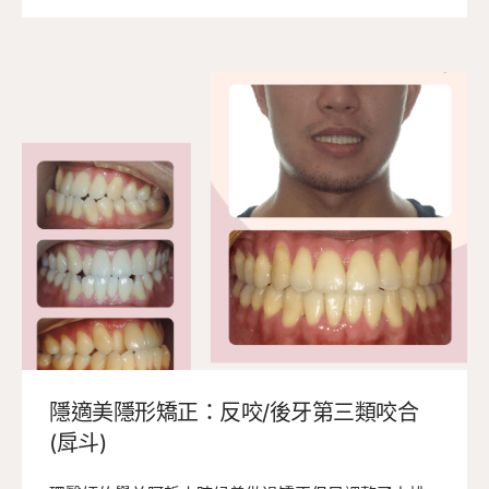
矯正，笑容變得更加溫柔。
隱適美隱形矯正：反咬/後牙第三類咬合
(戽斗)