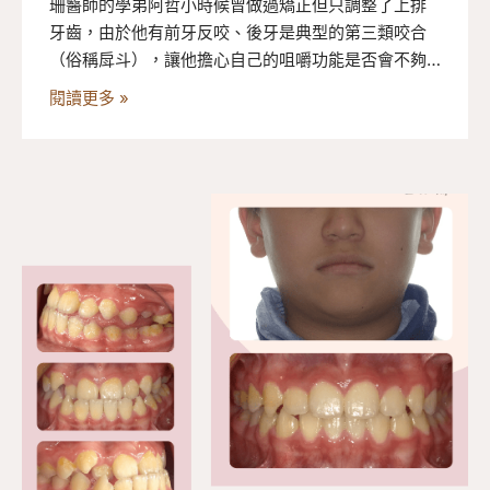
珊醫師的學弟阿哲小時候曾做過矯正但只調整了上排
牙齒，由於他有前牙反咬、後牙是典型的第三類咬合
（俗稱戽斗），讓他擔心自己的咀嚼功能是否會不夠
健全。台中隱適美專家楊念珊醫師為他透過上排擴
閱讀更多 »
張、下排搭配橡皮筋讓整排牙齒後退，並在矯正過程
中以彈舌訓練舌根肌肉力量，順利完成矯正！快來看
看阿哲的隱適美矯正過程！