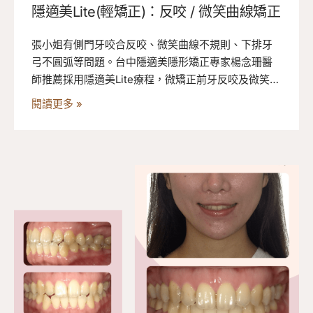
隱適美Lite(輕矯正)：反咬 / 微笑曲線矯正
張小姐有側門牙咬合反咬、微笑曲線不規則、下排牙
弓不圓弧等問題。台中隱適美隱形矯正專家楊念珊醫
師推薦採用隱適美Lite療程，微矯正前牙反咬及微笑曲
線，並改善下排牙齒位置使牙弓更加整齊。來看看她
閱讀更多 »
的隱適美輕矯正過程吧！