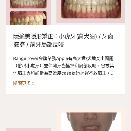
隱適美隱形矯正：小虎牙(高犬齒) / 牙齒
擁擠 / 前牙局部反咬
Range rover金牌業務Apple有高犬齒/犬齒突出問題
（俗稱小虎牙）並伴隨牙齒擁擠和局部反咬，曾被其
他矯正專科診斷為高難度case讓她遲遲不敢矯正。台
中隱適美專家楊念珊醫師採隱形牙套搭配TAD錨定裝
閱讀更多 »
置及橡皮筋排齊小虎牙，不到一年半的時間就順利完
成矯正，快來看看Apple的隱適美矯正過程！