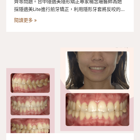
齊等問題。台中隱適美隱形矯正專家楊念珊醫師為她
採隱適美Lite進行前牙矯正，利用隱形牙套將反咬的側
門牙與犬齒調整為正常咬合，並對齊上下排牙齒中
閱讀更多 »
線，順利在十個月內完成牙齒微矯正。來看看她的隱
適美輕矯正過程吧！