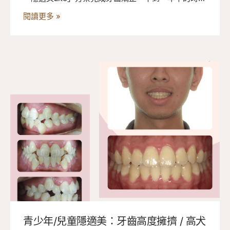
間，就輕鬆解決側門牙反咬和門牙微亂問題，笑容更
閱讀更多 »
自信！
青少年/兒童隱適美：牙齒高度擁擠 / 高犬