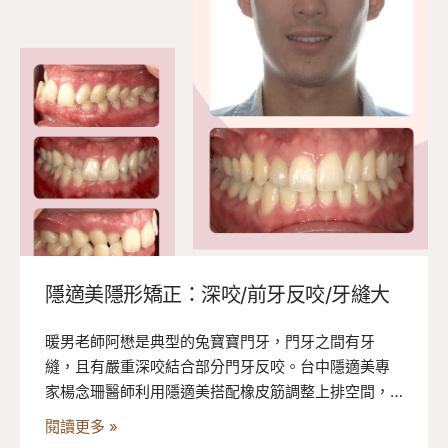
隱適美隱形矯正：深咬/前牙反咬/牙縫大
暖男老師阿懋是典型的兔寶寶門牙，門牙之間有牙
縫，且有嚴重深咬結合部分門牙反咬。台中隱適美專
家楊念珊醫師利用隱適美搭配橡皮筋調整上排空間，
為他改善牙齒空間與深咬，一一將各牙齒拉至定位。
閱讀更多 »
阿懋積極配合每一個矯正計畫，順利在兩年半內完成