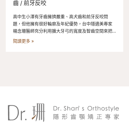
齒 / 前牙反咬
高中生小澤有牙齒擁擠嚴重、高犬齒和前牙反咬問
題，但他擁有很好輪廓及年紀優勢，台中隱適美專家
楊念珊醫師充分利用擴大牙弓的寬度及智齒空間來把
牙齒排齊，這樣的治療方式必須病人條件相當好，並
閱讀更多 »
非每個人都適用。經兩年多的努力小澤順利完成矯
正，最後也考上他夢想的醫學系，快來看看小澤的隱
適美矯正過程！