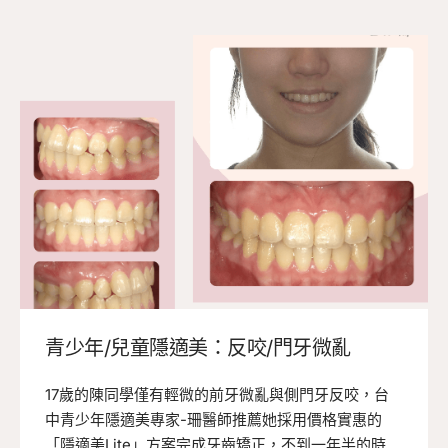
青少年/兒童隱適美：反咬/門牙微亂
17歲的陳同學僅有輕微的前牙微亂與側門牙反咬，台
中青少年隱適美專家-珊醫師推薦她採用價格實惠的
「隱適美Lite」方案完成牙齒矯正，不到一年半的時