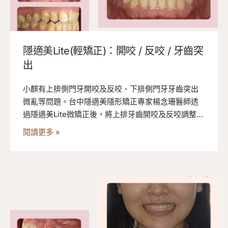
隱適美Lite(輕矯正)：開咬 / 反咬 / 牙齒突
出
小麒有上排側門牙開咬及反咬、下排側門牙牙齒突出
微亂等問題。台中隱適美隱形矯正專家楊念珊醫師透
過隱適美Lite微矯正後，將上排牙齒開咬及反咬調整為
正常咬合，排齊下排牙齒使牙弓形狀更圓弧滑順。來
閱讀更多 »
看看她的隱適美輕矯正過程吧！