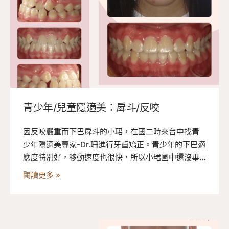
青少年/兒童隱適美：戽斗/反咬
因反咬嚴重而下巴戽斗的小珺，在國二時來台中找青
少年隱適美專家-Dr.珊進行牙齒矯正。青少年的下巴適
應度特別好，移動速度也很快，所以小珺國中還沒畢
業前療程就結束了！青少年隱適美矯正後解決反咬問
閱讀更多 »
題，連臉型都變得漂亮許多！