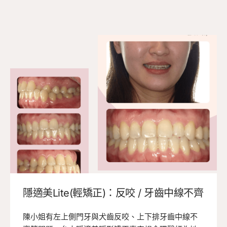
隱適美Lite(輕矯正)：反咬 / 牙齒中線不齊
陳小姐有左上側門牙與犬齒反咬、上下排牙齒中線不