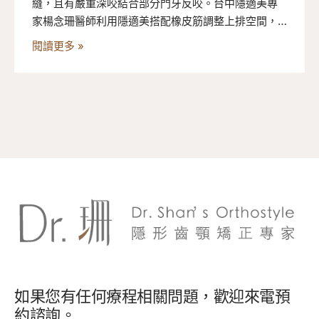
縫，且有嚴重深咬結合部分門牙反咬。台中隱適美專
家楊念珊醫師利用隱適美搭配橡皮筋調整上排空間，
為他改善牙齒空間與深咬，一一將各牙齒拉至定位。
閱讀更多 »
阿懋積極配合每一個矯正計畫，順利在兩年半內完成
矯正，笑容變得更加溫柔。
如果您有任何療程相關問題，歡迎來電預
約諮詢。