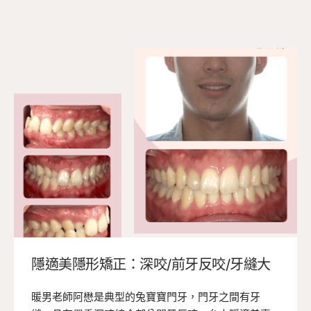
隱適美隱形矯正：深咬/前牙反咬/牙縫大
暖男老師阿懋是典型的兔寶寶門牙，門牙之間有牙