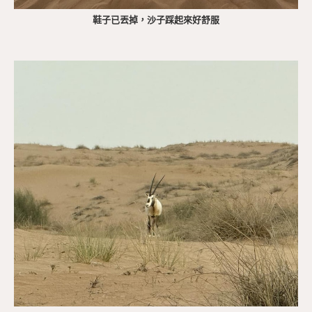
鞋子已丟掉，沙子踩起來好舒服