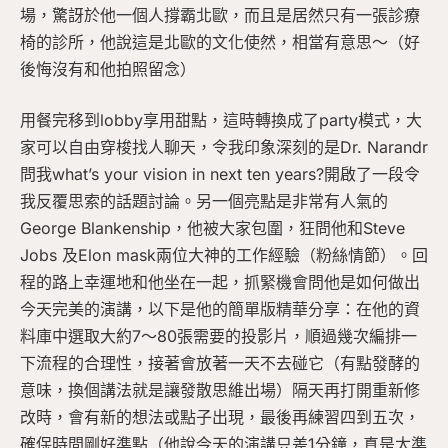
場，驚訝於他一個人撐霸北歐，而且是居然只有一張診療
椅的診所，他說這是北歐的文化使然，相當有意思～（好
後悔沒有和他拍照留念）
用餐完移到lobby享用甜點，這時轉換成了party模式，大
家可以自由穿梭找人聊天，令我印象深刻的是Dr. Narandr
問我what’s your vision in next ten years?開啟了一段令
我反覆思索的話題討論。另一個亮點是非常有人氣的
George Blankenship，他被大家包圍，狂問他和Steve
Jobs 及Elon mask兩位大神的工作經驗（粉絲情節）。回
程的路上幸運地和他坐在一起，抓緊機會問他是如何做出
今天完美的演講，以下是他的簡單版精華分享：在他的資
料庫中選取大約7～80張需要的投影片，順過幾次編排一
下流程的合理性，接著會放著一天不去碰它（有點發酵的
意味，換個講法就是讓發散思維出場）隔天再打開重新修
改時，會有新的想法或點子出現，最後再練習四到五次，
確保時間剛好準點（他說今天的演講只差1分鐘，真是太準