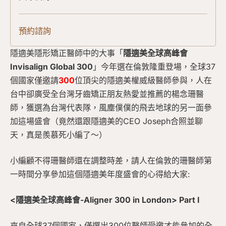
預約諮詢
隱適美隱形矯正醫師中的大事「
隱適美全球高峰會
Invisalign Global 300
」今年選在倫敦隆重登場，全球37
個國家僅邀請
300
位頂尖的隱適美權威級醫師參與，人在
台中卻廣受全台灣牙齒矯正朋友熱愛並推薦的楊念珊醫
師，獲選為台灣代表隊，風塵僕僕的飛去地球的另一面參
加這場盛會（竟然還跟隱適美的CEO Joseph合照並聊
天，真是羨慕死小編了～）
小編顧不得珊醫師還在調整時差，請人在倫敦的珊醫師第
一時間分享參加這個隱適美年度盛會的心得給大家:
<隱適美全球高峰會-Aligner 300 in London> Part I
來自全球37個國家，僅選出300位醫師受邀才能參加的全