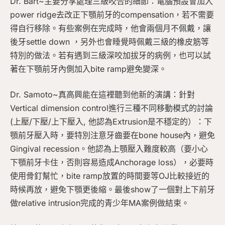
Dr. Bart~主要分享處理三級咬合的細節：電腦預設會加入
power ridge去改正下顎前牙的compensation，若不需要
得自行移除。有些案例在完成時，他會兩個月不佩戴，讓
後牙settle down ，另外也會睡覺時佩戴三級的橡皮筋等
特別的做法。若有遇到三級深咬加拔牙的病例，也可以試
著在下顎前牙內側加入bite ramp避免變深。
Dr. Samoto~真高興能在這裡聽到他新的演講：針對
Vertical dimension control進行三種不同移動模式的討論
(上壓/下壓/上下壓入, 他認為Extrusion是不穩定的）：下
顎前牙壓入時，要特別注意牙齒要在bone house內，避免
Gingival recession。他認為上顎壓入難度較高（要小心
下顎前牙卡住，否則容易造成Anchorage loss），必要時
使用骨釘幫忙，bite ramp放置的時間要等OJ比較接近的
時候再放，避免下顎更後縮。最後show了一個對上下前牙
做relative intrusion完成的青少年MA案例做結束。