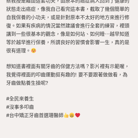
蔡教授是藉由這套功夫，由原本的癌症病人回到了健康的
狀態走出癌症，像我自己看完這本書，截取了幾個簡單的
自我保養的小功夫，或是針對原本不太好的地方來進行修
復。如果有疾病的情況當然建議會進行全套的練習，裡頭
講到一些很基本的觀念，像是如何站、如何睡⋯越早知道
等於越早進行保養，所謂良好的習慣會影響一生，真的是
很有道理。
想知道書裡面有關牙齒的保健方法嗎？影片裡有示範喔，
我覺得裡面的叩齒運動挺有趣的! 要不要跟著做做看，為
牙齒做點養生操呢?
#全民來養生
#沒事多叩齒
#台中矯正牙齒首選珊醫師